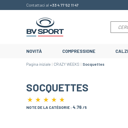
Contattaci al
+33 4 77 52 11 47
NOVITÀ
COMPRESSIONE
CALZ
Pagina iniziale
CRAZY WEEKS
Socquettes
SOCQUETTES
★
★
★
★
★
★
★
★
★
★
4.76
NOTE DE LA CATÉGORIE :
/5