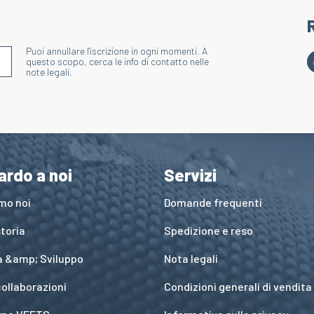
Puoi annullare l'iscrizione in ogni momenti. A
S'INSCRIRE À LA NEWSLETTER
questo scopo, cerca le info di contatto nelle
note legali.
ardo a noi
Servizi
amo noi
Domande frequenti
toria
Spedizione e reso
a &amp; Sviluppo
Nota legali
collaborazioni
Condizioni generali di vendita