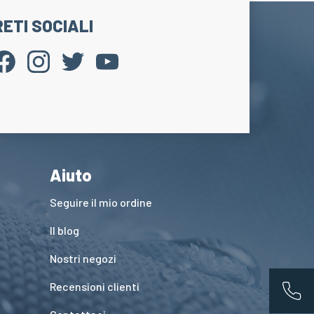
RETI SOCIALI
Aiuto
Seguire il mio ordine
Il blog
Nostri negozi
Recensioni clienti
App