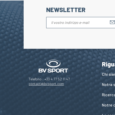
NEWSLETTER
Salut c'est nous...
Rigu
les Cookies !
Chi si
On a attendu d'être sûrs que le contenu de ce site vous intéresse
Telefono : +33 4 77 52 11 47
avant de vous déranger, mais on aimerait bien vous
contact@bvsport.com
Notra s
accompagner pendant votre visite...
C'est OK pour vous ?
Ricerc
Pour modifier vos préférences par la suite, cliquez sur le lien
'Préférences de cookies' situé dans le pied de page.
Notre 
Lire la politique de confidentialité