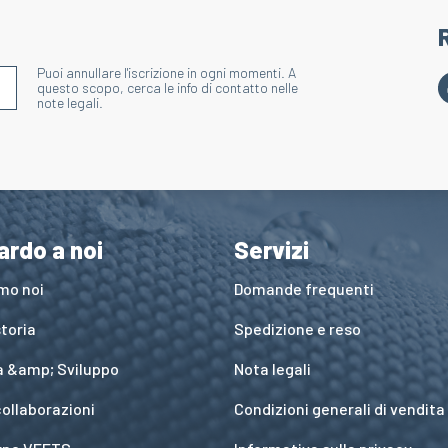
Puoi annullare l'iscrizione in ogni momenti. A
S'INSCRIRE À LA NEWSLETTER
questo scopo, cerca le info di contatto nelle
note legali.
ardo a noi
Servizi
amo noi
Domande frequenti
toria
Spedizione e reso
a &amp; Sviluppo
Nota legali
collaborazioni
Condizioni generali di vendita