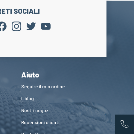
RETI SOCIALI
Aiuto
Seguire il mio ordine
Il blog
Nostri negozi
Recensioni clienti
App