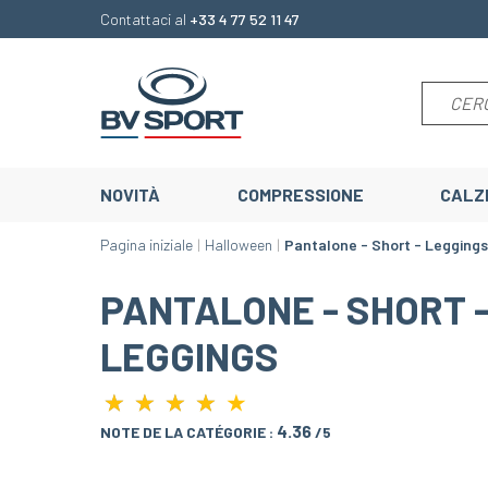
Contattaci al
+33 4 77 52 11 47
NOVITÀ
COMPRESSIONE
CALZ
Pagina iniziale
Halloween
Pantalone - Short - Leggings
PANTALONE - SHORT 
LEGGINGS
★
★
★
★
★
★
★
★
★
4.36
NOTE DE LA CATÉGORIE :
/5