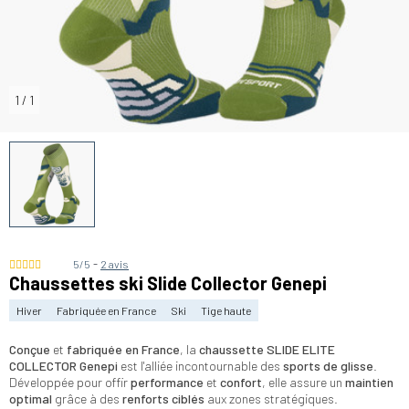
1
/
1
-
5/5
2 avis
Chaussettes ski Slide Collector Genepi
Hiver
Fabriquée en France
Ski
Tige haute
Conçue
et
fabriquée en France
, la
chaussette SLIDE ELITE
COLLECTOR Genepi
est l'alliée incontournable des
sports de glisse
.
Développée pour offir
performance
et
confort
, elle assure un
maintien
optimal
grâce à des
renforts ciblés
aux zones stratégiques.