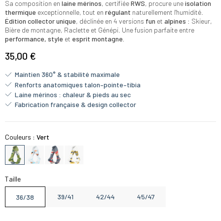
Sa composition en
laine mérinos
, certifiée
RWS
, procure une
isolation
thermique
exceptionnelle, tout en
régulant
naturellement l'humidité.
Édition collector unique
, déclinée en 4 versions
fun
et
alpines
: Skieur,
Bière de montagne, Raclette et Génépi. Une fusion parfaite entre
performance, style
et
esprit montagne.
35,00 €
Maintien 360° & stabilité maximale
Renforts anatomiques talon–pointe–tibia
Laine mérinos : chaleur & pieds au sec
Fabrication française & design collector
Couleurs :
Vert
Taille
39/41
42/44
45/47
36/38