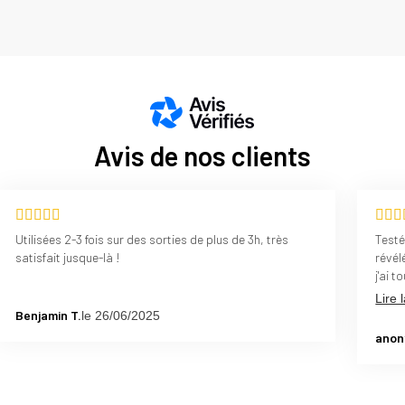
Avis de nos clients
Utilisées 2-3 fois sur des sorties de plus de 3h, très
Testé
satisfait jusque-là !
révél
j'ai 
les c
Lire 
entiè
Benjamin T.
le 26/06/2025
anon