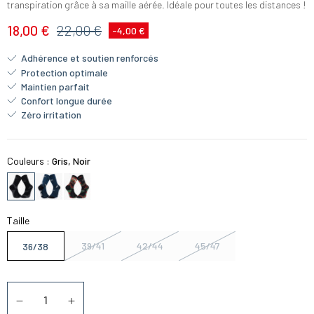
transpiration grâce à sa maille aérée. Idéale pour toutes les distances !
18,00 €
22,00 €
-4,00 €
Adhérence et soutien renforcés
Protection optimale
Maintien parfait
Confort longue durée
Zéro irritation
Couleurs :
Gris, Noir
Taille
39/41
42/44
45/47
36/38
Quantité
Diminuer la quantité
Augmenter la quantité