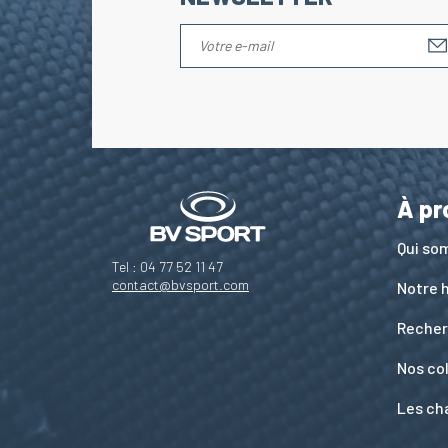
À pr
Qui s
Tel : 04 77 52 11 47
contact@bvsport.com
Notre h
Recher
Nos co
Les ch