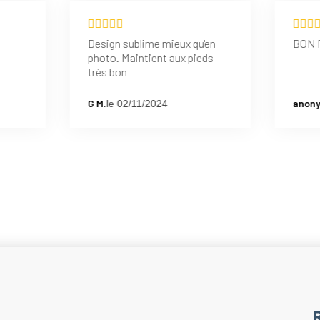
Design sublime mieux qu'en
BON 
photo. Maintient aux pieds
très bon
G M.
anony
le 02/11/2024