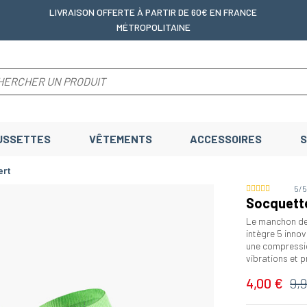
LIVRAISON OFFERTE
À PARTIR DE 60€ EN FRANCE
MÉTROPOLITAINE
USSETTES
VÊTEMENTS
ACCESSOIRES
S
ert
5/
Socquette
Le manchon de 
intègre 5 inno
une compression
vibrations et p
4,00 €
9,