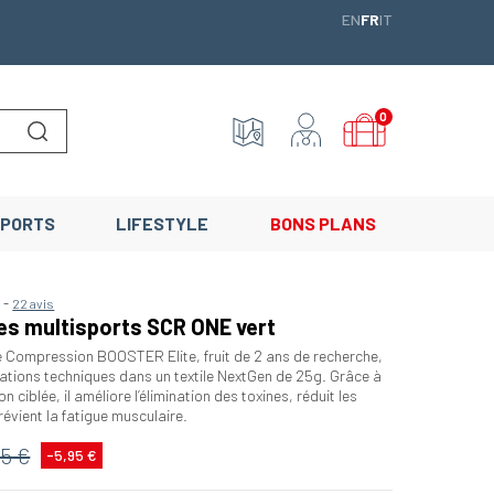
ENGLISH
FRANÇAIS
ITALIANO
EN
FR
IT
0
Lancer la recherche
PORTS
LIFESTYLE
BONS PLANS
-
5
22 avis
s multisports SCR ONE vert
Compression BOOSTER Elite, fruit de 2 ans de recherche,
vations techniques dans un textile NextGen de 25g. Grâce à
 ciblée, il améliore l’élimination des toxines, réduit les
révient la fatigue musculaire.
95 €
-5,95 €