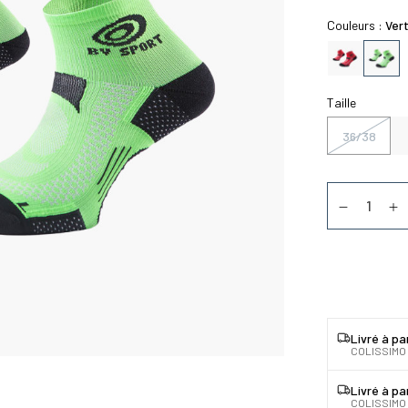
Couleurs :
Ver
Taille
36/38
Quantité
Diminuer la
Au
Livré à pa
COLISSIMO
Livré à pa
COLISSIMO 