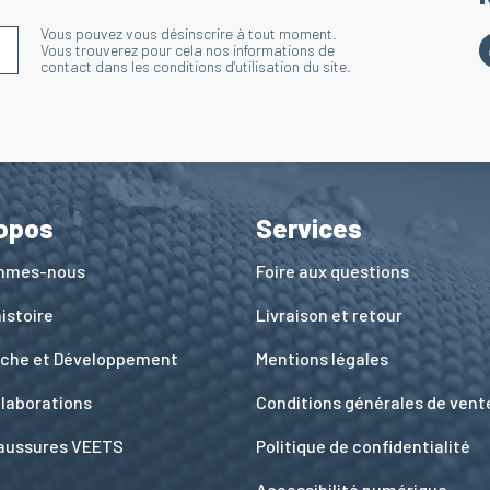
Vous pouvez vous désinscrire à tout moment.
S'INSCRIRE À LA NEWSLETTER
Vous trouverez pour cela nos informations de
contact dans les conditions d'utilisation du site.
opos
Services
ommes-nous
Foire aux questions
istoire
Livraison et retour
che et Développement
Mentions légales
llaborations
Conditions générales de vent
aussures VEETS
Politique de confidentialité
Accessibilité numérique