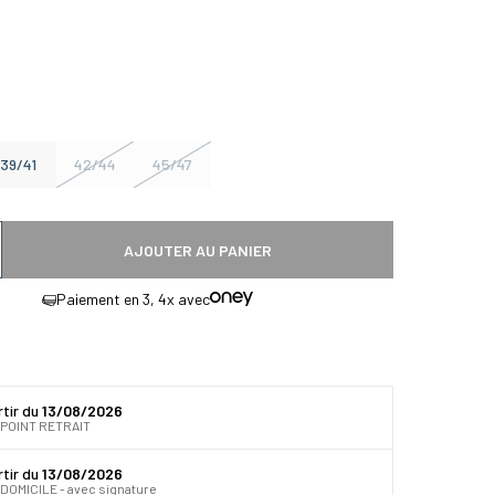
t
39/41
42/44
45/47
AJOUTER AU PANIER
 quantité
gmenter la quantité
Paiement en 3, 4x avec
rtir du
13/08/2026
 POINT RETRAIT
rtir du
13/08/2026
DOMICILE - avec signature