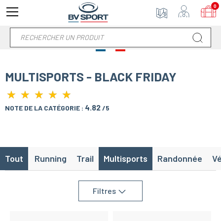
0
MULTISPORTS - BLACK FRIDAY
★
★
★
★
★
★
★
★
★
★
4.82
NOTE DE LA CATÉGORIE :
/5
Tout
Running
Trail
Multisports
Randonnée
Vé
Filtres