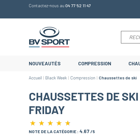
Contactez-nous au
04 77 52 11 47
NOUVEAUTÉS
COMPRESSION
CHA
Accueil
Black Week
Compression
Chaussettes de ski
CHAUSSETTES DE SKI
FRIDAY
★
★
★
★
★
★
★
★
★
★
4.67
NOTE DE LA CATÉGORIE :
/5