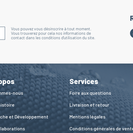
Vous pouvez vous désinscrire à tout moment.
S'INSCRIRE À LA NEWSLETTER
Vous trouverez pour cela nos informations de
contact dans les conditions d'utilisation du site.
opos
Services
ommes-nous
Foire aux questions
istoire
Livraison et retour
che et Développement
Mentions légales
llaborations
Conditions générales de vent