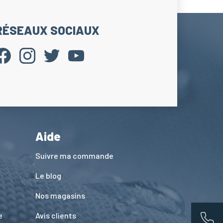
RÉSEAUX SOCIAUX
Aide
Suivre ma commande
Le blog
Nos magasins
e
Avis clients
App