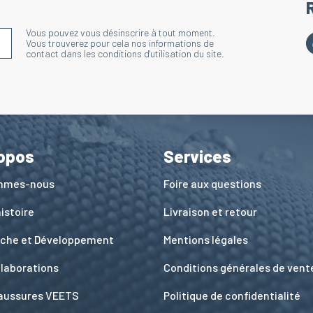
Vous pouvez vous désinscrire à tout moment.
S'INSCRIRE À LA NEWSLETTER
Vous trouverez pour cela nos informations de
contact dans les conditions d'utilisation du site.
opos
Services
ommes-nous
Foire aux questions
istoire
Livraison et retour
che et Développement
Mentions légales
llaborations
Conditions générales de vent
aussures VEETS
Politique de confidentialité