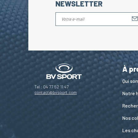
NEWSLETTER
À pr
Qui s
Tel : 04 77 52 11 47
contact@bvsport.com
Notre h
Recher
Nos co
Les ch