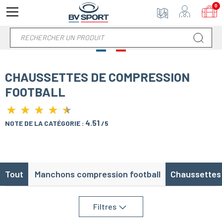
0
CHAUSSETTES DE COMPRESSION
FOOTBALL
★
★
★
★
★
★
★
★
★
★
4.51
NOTE DE LA CATÉGORIE :
/5
Tout
Manchons compression football
Chaussettes 
Filtres