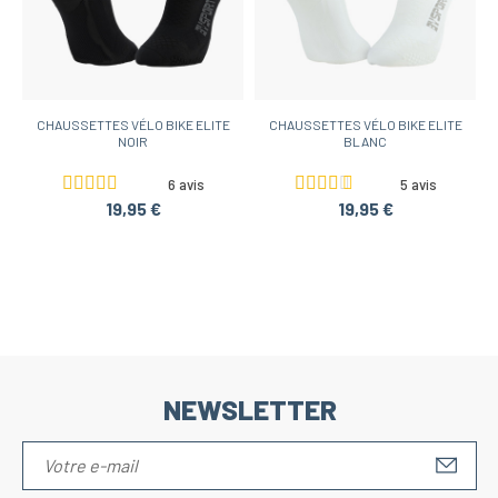
CHAUSSETTES VÉLO BIKE ELITE
CHAUSSETTES VÉLO BIKE ELITE
NOIR
BLANC
6 avis
5 avis
19,95 €
19,95 €
NEWSLETTER
S'IN