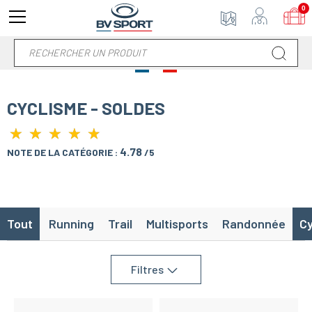
0
CYCLISME - SOLDES
★
★
★
★
★
★
★
★
★
★
4.78
NOTE DE LA CATÉGORIE :
/5
Tout
Running
Trail
Multisports
Randonnée
Cy
Filtres