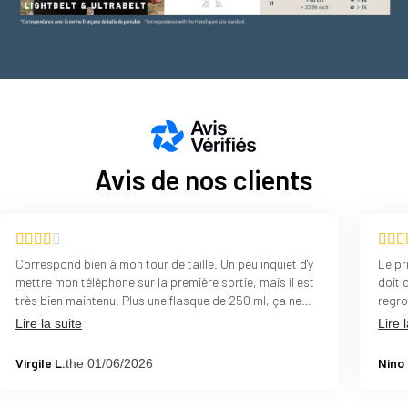
Avis de nos clients
Correspond bien à mon tour de taille. Un peu inquiet d'y
Le pr
mettre mon téléphone sur la première sortie, mais il est
doit 
très bien maintenu. Plus une flasque de 250 ml, ça ne
regro
bouge pas.Le tissu est très doux, pas d'irritations. En
corre
Lire la suite
Lire 
revanche un peu épais, à évaluer avec l'arrivée des
grosses chaleurs.
Virgile L.
Nino 
the 01/06/2026