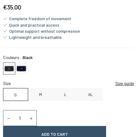
€35.00
Complete freedom of movement
Quick and practical access
Optimal support without compression
Lightweight and breathable
Couleurs :
Black
Size
Size guide
M
L
XL
S
Quantity
Diminuer la quantité
Augmenter la quantité
ADD TO CART