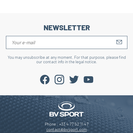
NEWSLETTER
S'IN
You may unsubscribe at any moment. For that purpose, please find
our contact info in the legal notice.
Phone : +33 4 77 52 11 47
contact@bvsport.com