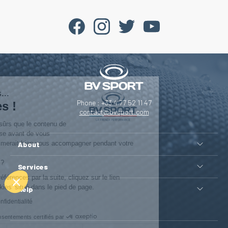
Salut c'est nous...
Phone : +33 4 77 52 11 47
les Cookies !
contact@bvsport.com
On a attendu d'être sûrs que le contenu de
ce site vous intéresse avant de vous
déranger, mais on aimerait bien vous accompagner pendant votre
About
visite...
C'est OK pour vous ?
Services
Pour modifier vos préférences par la suite, cliquez sur le lien
'Préférences de cookies' situé dans le pied de page.
Help
Lire la politique de confidentialité
Consentements certifiés par