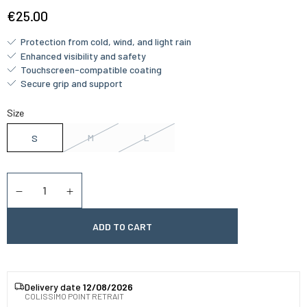
€25.00
Protection from cold, wind, and light rain
Enhanced visibility and safety
Touchscreen-compatible coating
Secure grip and support
Size
M
L
S
Quantity
Diminuer la quantité
Augmenter la quantité
ADD TO CART
Delivery date
12/08/2026
COLISSIMO POINT RETRAIT