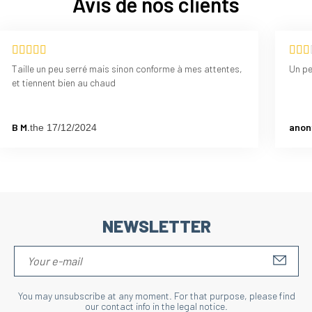
Avis de nos clients
Taille un peu serré mais sinon conforme à mes attentes,
Un pe
et tiennent bien au chaud
B M.
anon
the 17/12/2024
NEWSLETTER
S'IN
You may unsubscribe at any moment. For that purpose, please find
our contact info in the legal notice.