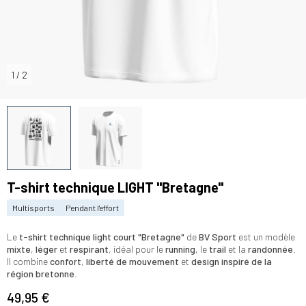
1
/
2
T-shirt technique LIGHT "Bretagne"
Multisports
Pendant l'effort
Le
t-shirt technique light court "Bretagne"
de
BV Sport
est un modèle
mixte
,
léger
et
respirant
, idéal pour le
running
, le
trail
et la
randonnée
.
Il combine
confort
,
liberté de mouvement
et
design inspiré de la
région bretonne
.
49,95 €