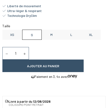
Liberté de mouvement
Ultra-léger & respirant
Technologie DryClim
Taille
XS
M
L
XL
S
Quantité
Diminuer la quantité
Augmenter la quantité
AJOUTER AU PANIER
Paiement en 3, 4x avec
Livré à partir du
12/08/2026
COLISSIMO POINT RETRAIT