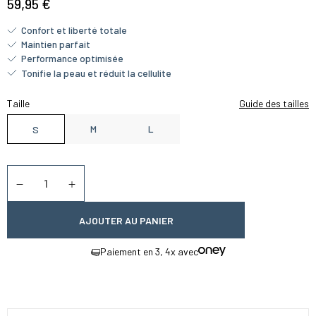
59,95 €
Confort et liberté totale
Maintien parfait
Performance optimisée
Tonifie la peau et réduit la cellulite
Taille
Guide des tailles
M
L
S
Quantité
Diminuer la quantité
Augmenter la quantité
AJOUTER AU PANIER
Paiement en 3, 4x avec