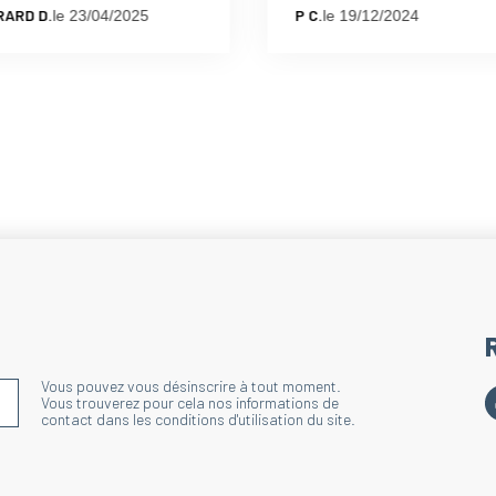
du pied.
RARD D.
P C.
le 23/04/2025
le 19/12/2024
Bénéfices : Améliore
Renforts sur 
Technique : Maille 
Action : Limite les 
contact avec la zone
Bénéfices : Améliore
Bord côte la
Technique : Bande d
Action : Maintient 
Bénéfices : Améliore
Vous pouvez vous désinscrire à tout moment.
S'INSCRIRE À LA NEWSLETTER
Vous trouverez pour cela nos informations de
contact dans les conditions d'utilisation du site.