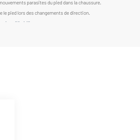
 mouvements parasites du pied dans la chaussure.
e le pied lors des changements de direction.
ndon d'Achille
n bouclette située au niveau des malléoles et du
s structures sensibles et absorbe les chocs.
 une protection ciblée.
llégée et structurée sur le dessus du pied.
 régulation thermique, Ventilation optimale.
efficacement la transpiration.
n et pointe
n bouclette située à la pointe du pied et au talon.
échauffements et les frictions sur les extrémités