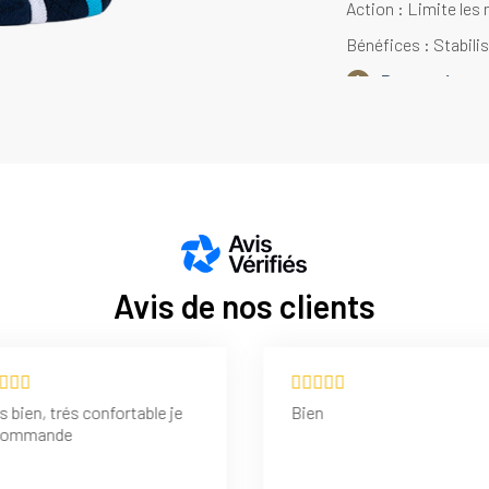
Action : Limite les
Bénéfices : Stabilis
Protection te
Technique : Maille e
tendon d'Achille.
Action : Protège le
Bénéfices : Apporte
Maille aérée
Technique : Maille a
Avis de nos clients
Action : Accélère la
Bénéfices : Evacue 
Renforts talo
, trés confortable je
Bien
Technique : Maille e
commande
Action : Limite les 