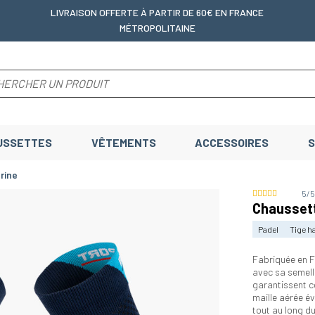
LIVRAISON OFFERTE
À PARTIR DE 60€ EN FRANCE
MÉTROPOLITAINE
USSETTES
VÊTEMENTS
ACCESSOIRES
S
rine
5/
Chaussett
Padel
Tige h
Fabriquée en F
avec sa semell
garantissent c
maille aérée é
tout au long du