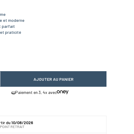
time
ue et moderne
 parfait
et praticité
AJOUTER AU PANIER
 quantité
gmenter la quantité
Paiement en 3, 4x avec
rtir du
10/08/2026
 POINT RETRAIT