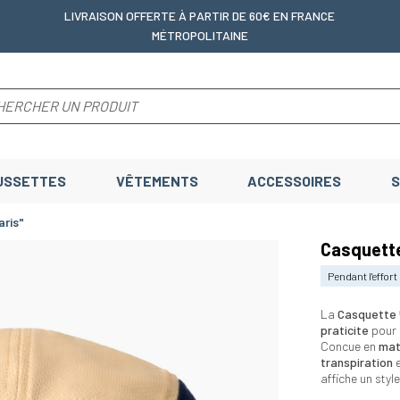
LIVRAISON OFFERTE
À PARTIR DE 60€ EN FRANCE
MÉTROPOLITAINE
USSETTES
VÊTEMENTS
ACCESSOIRES
S
aris"
Casquette
Pendant l'effort
La
Casquette 
praticite
pour 
Concue en
mat
transpiration
e
affiche un style