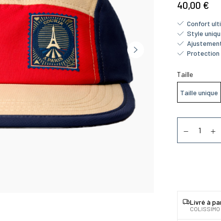
40,00 €
Confort ul
Style uniq
Ajustement
Protection 
Taille
Taille unique
Quantité
Diminuer la
Au
Livré à pa
COLISSIMO