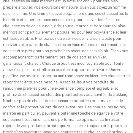
chaussettes en laine mérinos est un excellent choix pour être bien
préparé à toutes vos excursions en nature, que vous soyez un homme
ou une femme. Une femme trouvera également dans ces chaussettes le
bien-être et la performance nécessaires pour ses randonnées. Les
chaussettes de couleur noir, gris, rouge, marron et bordeaux en laine
mérinos sont particulièrement populaires pour leur polyvalence et leur
esthétique sobre. Profitez de notre service de livraison rapide pour
recevoir votre pack de chaussettes en laine mérinos directement chez
vous et être prêt pour vos prochaines aventures en plein air. Elles vous
accompagneront parfaitement lors de vos sorties en hiver,
garantissant chaleur. Chaque produit est incontournable pour toute
activité en plein air et offre un excellent rapport qualité-prix. Que vous
planifiez une sortie outdoor ou une randonnée en hiver, ces chaussettes
répondront à tous vos besoins. Associez-les à vos produits de
randonnée préférés pour une expérience complète et agréable, et
profitez de chaussettes chaudes pour toutes vos activités de trekking.
N'oubliez pas de choisir des chaussures adaptées pour maximiser le
confort et la protection lors de vos aventures. Les chaussures noires,
marron en particulier, peuvent ajouter une touche d'élégance à votre
équipement tout en offrant une performance optimale. La livraison
rapide de vos produits garantit que vous serez toujours prêt pour vos
prochaines aventures, avec vos chaussettes et chaussures bordeaux,